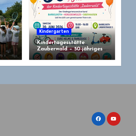
Kindergarten
Kindertagesstätte
Zauberwald – 50-jähriges
Jubiläum