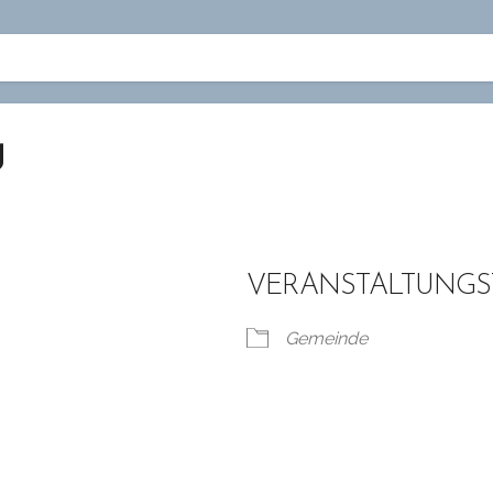
g
VERANSTALTUNGS
Gemeinde
lender
iCalendar