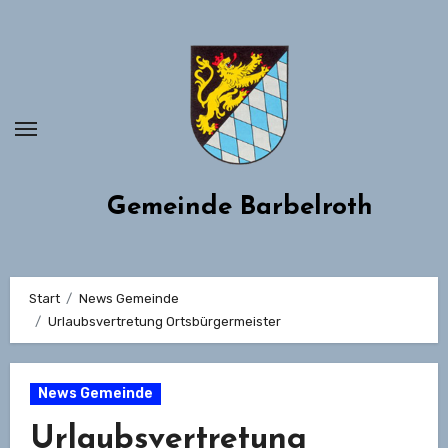
Zum
Inhalt
springen
Gemeinde Barbelroth
Start
News Gemeinde
Urlaubsvertretung Ortsbürgermeister
News Gemeinde
Urlaubsvertretung