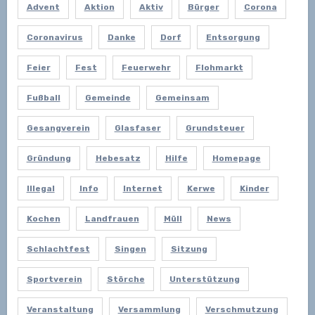
Advent
Aktion
Aktiv
Bürger
Corona
Coronavirus
Danke
Dorf
Entsorgung
Feier
Fest
Feuerwehr
Flohmarkt
Fußball
Gemeinde
Gemeinsam
Gesangverein
Glasfaser
Grundsteuer
Gründung
Hebesatz
Hilfe
Homepage
Illegal
Info
Internet
Kerwe
Kinder
Kochen
Landfrauen
Müll
News
Schlachtfest
Singen
Sitzung
Sportverein
Störche
Unterstützung
Veranstaltung
Versammlung
Verschmutzung