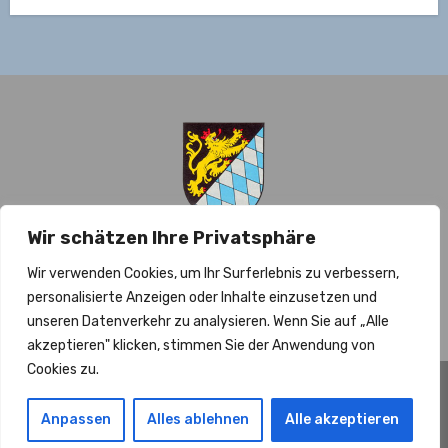
Wir schätzen Ihre Privatsphäre
Gemeinde Barbelroth
Wir verwenden Cookies, um Ihr Surferlebnis zu verbessern,
personalisierte Anzeigen oder Inhalte einzusetzen und
unseren Datenverkehr zu analysieren. Wenn Sie auf „Alle
akzeptieren" klicken, stimmen Sie der Anwendung von
Cookies zu.
Copyright © Barbelroth 2026
|
Blogus
von
Themeansar
.
Anpassen
Alles ablehnen
Alle akzeptieren
Impressum
Datenschutz
Kontakt